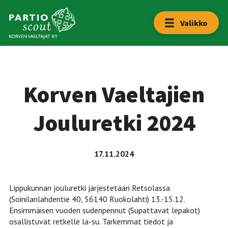
Hyppää
sisältöön
Etusivu
Valikko
Lippukunta
Yhteystiedot
Korven Vaeltajien
Liity
Jouluretki 2024
mukaan!
17.11.2024
Lippukunnan jouluretki järjestetään Retsolassa
(Soinilanlahdentie 40, 56140 Ruokolahti) 13.-15.12.
Ensimmäisen vuoden sudenpennut (Supattavat lepakot)
osallistuvat retkelle la-su. Tarkemmat tiedot ja