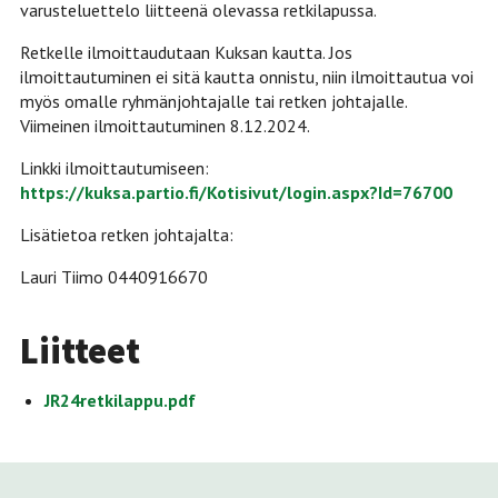
varusteluettelo liitteenä olevassa retkilapussa.
Retkelle ilmoittaudutaan Kuksan kautta. Jos
ilmoittautuminen ei sitä kautta onnistu, niin ilmoittautua voi
myös omalle ryhmänjohtajalle tai retken johtajalle.
Viimeinen ilmoittautuminen 8.12.2024.
Linkki ilmoittautumiseen:
https://kuksa.partio.fi/Kotisivut/login.aspx?Id=76700
Lisätietoa retken johtajalta:
Lauri Tiimo 0440916670
Liitteet
JR24retkilappu.pdf