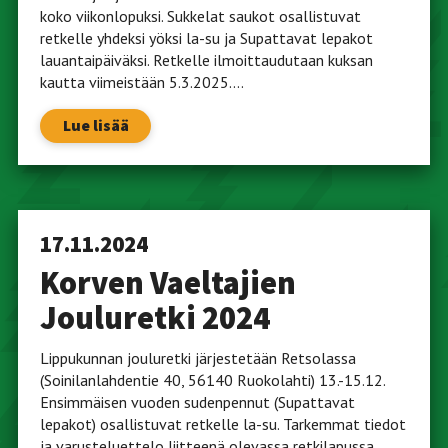
koko viikonlopuksi. Sukkelat saukot osallistuvat
retkelle yhdeksi yöksi la-su ja Supattavat lepakot
lauantaipäiväksi. Retkelle ilmoittaudutaan kuksan
kautta viimeistään 5.3.2025....
Lue lisää
17.11.2024
Korven Vaeltajien
Jouluretki 2024
Lippukunnan jouluretki järjestetään Retsolassa
(Soinilanlahdentie 40, 56140 Ruokolahti) 13.-15.12.
Ensimmäisen vuoden sudenpennut (Supattavat
lepakot) osallistuvat retkelle la-su. Tarkemmat tiedot
ja varusteluettelo liitteenä olevassa retkilapussa.