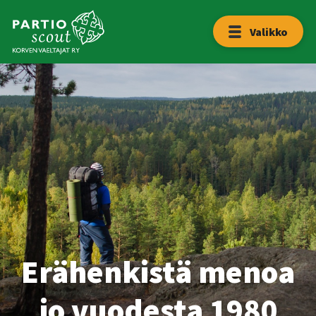
Hyppää
sisältöön
Etusivu
Valikko
Lippukunta
Yhteystiedot
Liity
mukaan!
Erähenkistä menoa
jo vuodesta 1980