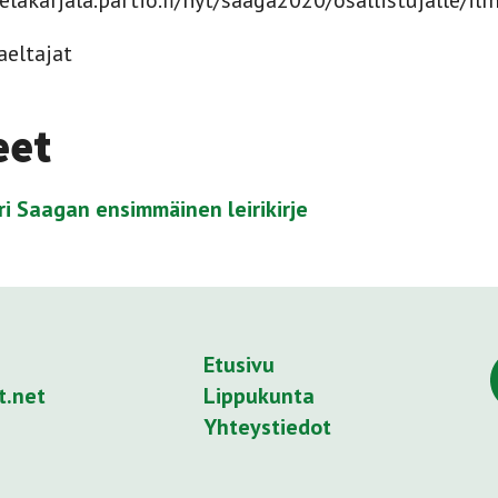
telakarjala.partio.fi/nyt/saaga2020/osallistujalle/i
aeltajat
eet
eiri Saagan ensimmäinen leirikirje
Etusivu
t.net
Lippukunta
Yhteystiedot