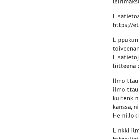
leirimaks
Lisätieto
https://et
Lippukunt
toiveenam
Lisätieto
liitteenä
Ilmoittau
ilmoittau
kuitenkin
kanssa, n
Heini Jok
Linkki il