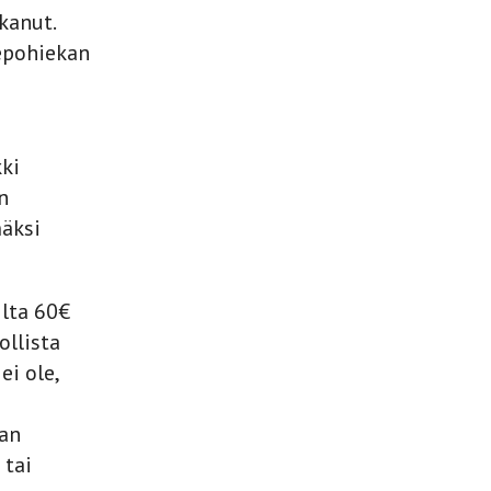
kanut.
Hepohiekan
kki
n
mäksi
ilta 60€
llista
ei ole,
an
 tai