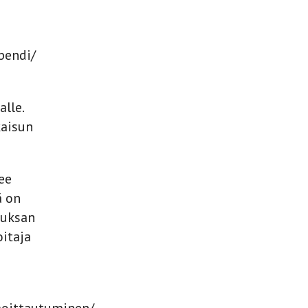
ipendi/
lle.
kaisun
ee
ä on
kuksan
oitaja