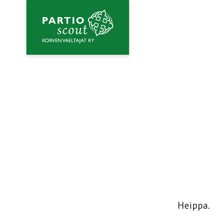
Hyppää
sisältöön
Heippa.