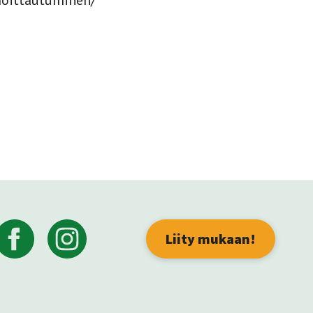
lmoittautuminen/
Liity mukaan!