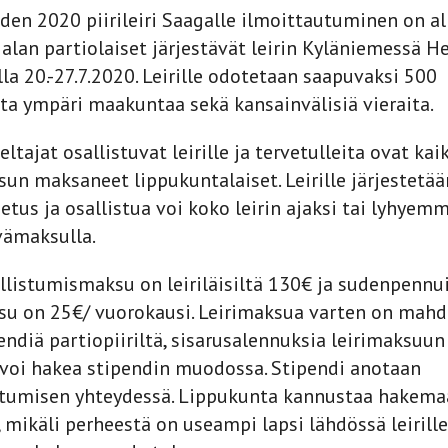
den 2020 piirileiri Saagalle ilmoittautuminen on al
jalan partiolaiset järjestävät leirin Kyläniemessä 
lla 20.-27.7.2020. Leirille odotetaan saapuvaksi 500
sta ympäri maakuntaa sekä kansainvälisiä vieraita.
ltajat osallistuvat leirille ja tervetulleita ovat kai
un maksaneet lippukuntalaiset. Leirille järjestetää
etus ja osallistua voi koko leirin ajaksi tai lyhyem
vämaksulla.
allistumismaksu on leiriläisiltä 130€ ja sudenpennu
u on 25€/ vuorokausi. Leirimaksua varten on mahdo
ndiä partiopiiriltä, sisarusalennuksia leirimaksuun 
 voi hakea stipendin muodossa. Stipendi anotaan
utumisen yhteydessä. Lippukunta kannustaa hakema
, mikäli perheestä on useampi lapsi lähdössä leirille