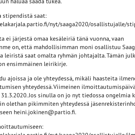
uun haluaa saada tukea.
a stipendistä saat:
elakarjala.partio.fi/nyt/saaga2020/osallistujalle/st
a ei järjestä omaa kesäleiriä tänä vuonna, vaan
me on, että mahdollisimman moni osallistuu Saaga
ja leiristä saat omalta ryhmän johtajalta. Tämän jul
 on ensimmäinen leirikirje.
du ajoissa ja ole yhteydessä, mikäli haasteita ilmen
tumisen yhteydessä. Viimeinen ilmoittautumispäiv
 31.3.2020. Jos sinulla on jo nyt tiedossa ongelmia 
iin olethan pikimmiten yhteydessä jäsenrekisterinh
iseen heini.jokinen@partio.fi.
moittautumiseen: