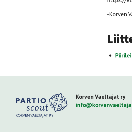
https://e
-Korven V
Liitt
Piiril
Korven Vaeltajat ry
info@korvenvaeltaja