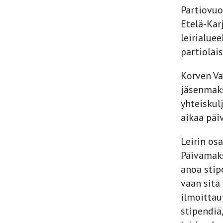
Partiovuo
Etelä-Kar
leirialuee
partiolai
Korven Vae
jäsenmaks
yhteiskulj
aikaa päi
Leirin os
Päivämaks
anoa stipe
vaan sitä
ilmoitta
stipendiä