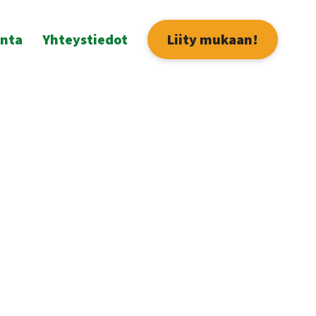
unta
Yhteystiedot
Liity mukaan!