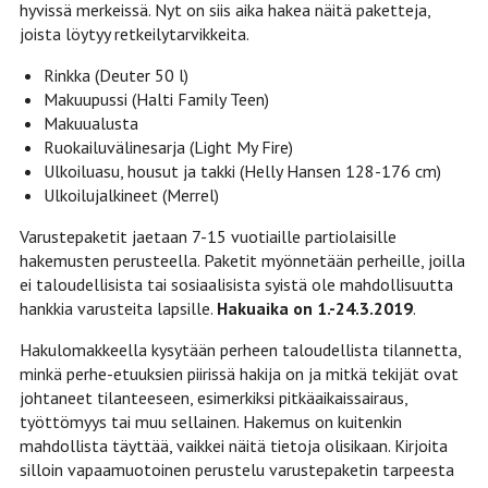
hyvissä merkeissä. Nyt on siis aika hakea näitä paketteja,
joista löytyy retkeilytarvikkeita.
Rinkka (Deuter 50 l)
Makuupussi (Halti Family Teen)
Makuualusta
Ruokailuvälinesarja (Light My Fire)
Ulkoiluasu, housut ja takki (Helly Hansen 128-176 cm)
Ulkoilujalkineet (Merrel)
Varustepaketit jaetaan 7-15 vuotiaille partiolaisille
hakemusten perusteella. Paketit myönnetään perheille, joilla
ei taloudellisista tai sosiaalisista syistä ole mahdollisuutta
hankkia varusteita lapsille.
Hakuaika on 1.-24.3.2019
.
Hakulomakkeella kysytään perheen taloudellista tilannetta,
minkä perhe-etuuksien piirissä hakija on ja mitkä tekijät ovat
johtaneet tilanteeseen, esimerkiksi pitkäaikaissairaus,
työttömyys tai muu sellainen. Hakemus on kuitenkin
mahdollista täyttää, vaikkei näitä tietoja olisikaan. Kirjoita
silloin vapaamuotoinen perustelu varustepaketin tarpeesta