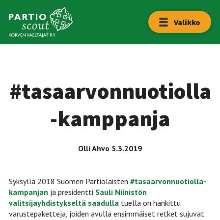
Hyppää
sisältöön
Etusivu
Valikko
Lippukunta
Yhteystiedot
#tasaarvonnuotiolla
Liity
-kamppanja
mukaan!
Olli Ahvo
5.3.2019
Syksyllä 2018 Suomen Partiolaisten
#tasaarvonnuotiolla-
kampanjan
ja presidentti
Sauli Niinistön
valitsijayhdistykseltä saadulla
tuella on hankittu
varustepaketteja, joiden avulla ensimmäiset retket sujuvat