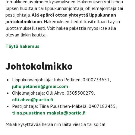
lomakkeen avoimeen kysymykseen. Hakemuksen voi tehdä
lapsen huoltaja tai lippukunnanjohtaja, ohjelmajohtaja tai
pestijohtaja.
Älä epäröi ottaa yhteyttä lippukunnan
johtokolmikkoon
. Hakemuksen tiedot käsitellään täysin
luottamuksellisesti. Voit hakea pakettia myös itse alla
olevan linkin kautta.
Täytä hakemus
Johtokolmikko
Lippukunnanjohtaja: Juho Pellinen, 0400733651,
juho.pellinen@gmail.com
Ohjelmajohtaja: Olli Ahvo, 0505500279,
olli.ahvo@partio.fi
Pestijohtaja: Tiina Puustinen-Mäkelä, 0407182435,
tiina.puustinen-makela@partio.fi
Mikäli kysyttävää herää niin laita viestiä tai soita!